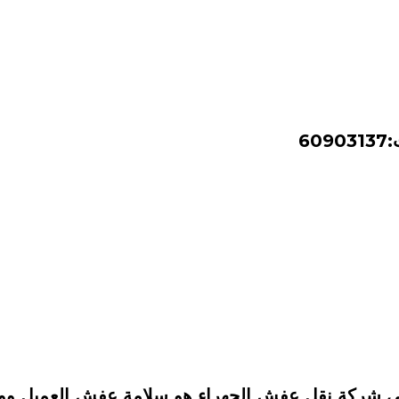
6
03137 
09