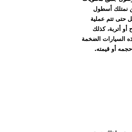
منزله من مكان إلى آخر بأمان تام دون أي خسائر، ولتحقيق هذا الغرض فنحن نمتلك أسطول 
كامل من سيارات النقل الحديثة المجهزة على أعلى مستوى والمغطاة بالكامل حتى تتم عملية 
النقل بأمان دون أن يتعرض العفش لعوامل مناخية متقلبة سواء أمطار أو رياح أو أتربة، كذلك 
سائقي السيارات هم مجموعة من السائقين المدربين جيدا على قيادة مثل هذه السيارات الضخمة 
جمه أو قيمته.