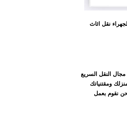
افضل شركات نقل عفش الجهراء / 60903137 / افضل شركة نقل عفش الجهراء نقل اثاث 
نقل عفش الجهراء يتم من خلال شركة كبيرة متخصصة تعتبر هي الأفضل في مجال النقل السريع 
بشكل عام ونقل العفش بشكل خاص، لذلك لا داع للقلق بعد الآن على أثاث منزلك ومقتنياتك 
الثمينة كل ما عليك عندما ترغب في نقل محتويات منزلك أن تتواصل معنا ونحن نقوم بعمل 